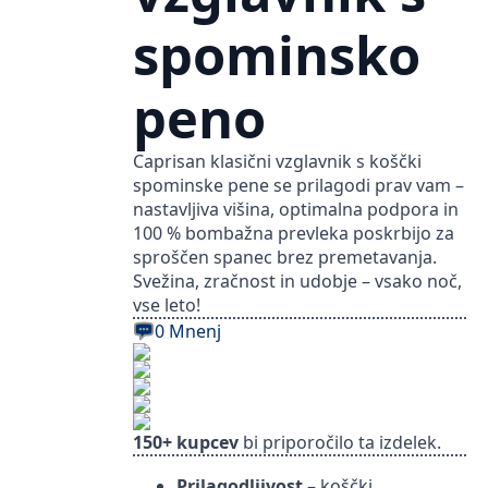
spominsko
peno
Caprisan klasični vzglavnik s koščki
spominske pene se prilagodi prav vam –
nastavljiva višina, optimalna podpora in
100 % bombažna prevleka poskrbijo za
sproščen spanec brez premetavanja.
Svežina, zračnost in udobje – vsako noč,
vse leto!
0 Mnenj
150+ kupcev
bi priporočilo ta izdelek.
Prilagodljivost
– koščki