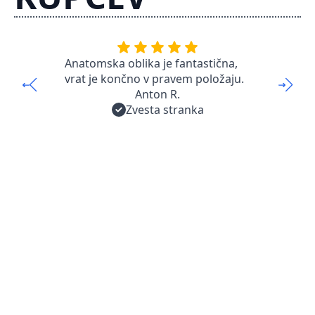
Spim
Anatomska oblika je fantastična,
nob
vrat je končno v pravem položaju.
Anton R.
Zvesta stranka