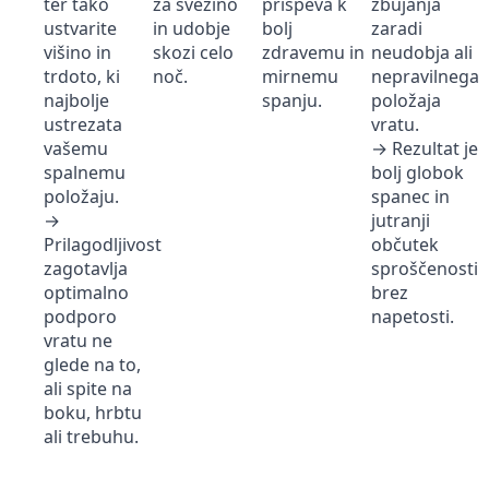
ter tako
za svežino
prispeva k
zbujanja
ustvarite
in udobje
bolj
zaradi
višino in
skozi celo
zdravemu in
neudobja ali
trdoto, ki
noč.
mirnemu
nepravilnega
najbolje
spanju.
položaja
ustrezata
vratu.
vašemu
→ Rezultat je
spalnemu
bolj globok
položaju.
spanec in
→
jutranji
Prilagodljivost
občutek
zagotavlja
sproščenosti
optimalno
brez
podporo
napetosti.
vratu ne
glede na to,
ali spite na
boku, hrbtu
ali trebuhu.