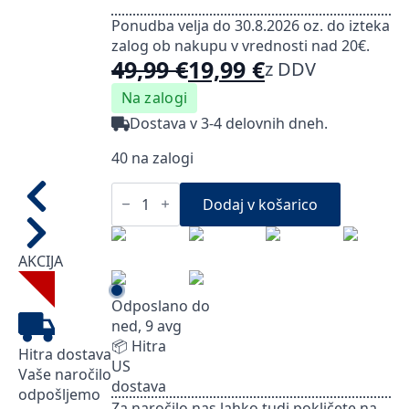
Ponudba velja do 30.8.2026 oz. do izteka
zalog ob nakupu v vrednosti nad 20€.
49,99
€
19,99
€
z DDV
Izvirna
Trenutna
Na zalogi
cena
cena
Dostava v 3-4 delovnih dneh.
je
je:
40 na zalogi
bila:
19,99 €.
49,99 €.
Caprisan
klasični
Dodaj v košarico
vzglavnik
s
spominsko
AKCIJA
peno
količina
Odposlano do
ned, 9 avg
📦 Hitra
Hitra dostava
US
Vaše naročilo
dostava
odpošljemo
Za naročilo nas lahko tudi pokličete na