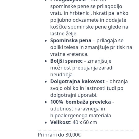
spominske pene se prilagodijo
vratu in hrbtenici, hkrati pa lahko
poljubno odvzamete in dodajate
koščke spominske pene glede na
lastne želje.
Spominska pena
– prilagaja se
obliki telesa in zmanjšuje pritisk na
vratna vretenca.
Boljši spanec
– zmanjšuje
možnost prebujanja zaradi
neudobja
Dolgotrajna kakovost
– ohranja
svojo obliko in lastnosti tudi po
dolgotrajni uporabi.
100% bombaža prevleka
-
udobnost naravnega in
hipoalergenega materiala
Velikost
: 40 x 60 cm
Prihrani do 30,00€