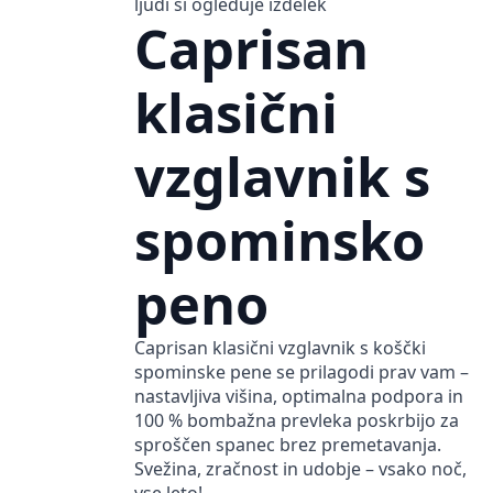
ljudi si ogleduje izdelek
Caprisan
klasični
vzglavnik s
spominsko
peno
Caprisan klasični vzglavnik s koščki
spominske pene se prilagodi prav vam –
nastavljiva višina, optimalna podpora in
100 % bombažna prevleka poskrbijo za
sproščen spanec brez premetavanja.
Svežina, zračnost in udobje – vsako noč,