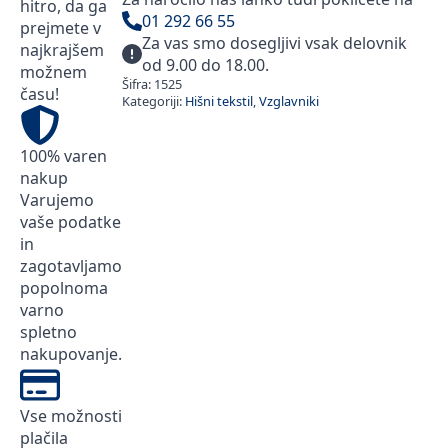
hitro, da ga
01 292 66 55
prejmete v
Za vas smo dosegljivi vsak delovnik
najkrajšem
od 9.00 do 18.00.
možnem
Šifra:
1525
času!
Kategoriji:
Hišni tekstil
,
Vzglavniki
100% varen
nakup
Varujemo
vaše podatke
in
zagotavljamo
popolnoma
varno
spletno
nakupovanje.
Vse možnosti
plačila