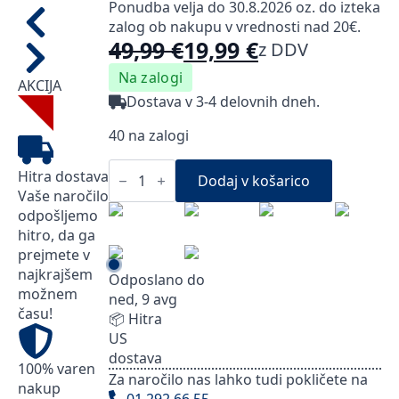
Ponudba velja do 30.8.2026 oz. do izteka
zalog ob nakupu v vrednosti nad 20€.
49,99
€
19,99
€
z DDV
Izvirna
Trenutna
Na zalogi
cena
cena
AKCIJA
Dostava v 3-4 delovnih dneh.
je
je:
40 na zalogi
bila:
19,99 €.
49,99 €.
Caprisan
Hitra dostava
klasični
Dodaj v košarico
vzglavnik
Vaše naročilo
s
odpošljemo
spominsko
hitro, da ga
peno
količina
prejmete v
najkrajšem
Odposlano do
možnem
ned, 9 avg
času!
📦 Hitra
US
dostava
100% varen
Za naročilo nas lahko tudi pokličete na
nakup