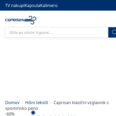
TV nakupi
Kapsula
Kalimero
Products
search
Domov
Hišni tekstil
Caprisan klasični vzglavnik s
spominsko peno
-60%