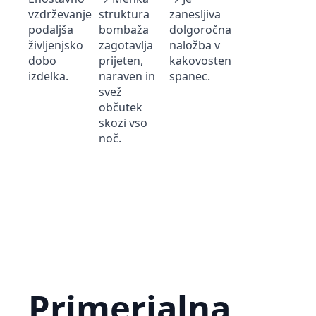
vzdrževanje
struktura
zanesljiva
podaljša
bombaža
dolgoročna
življenjsko
zagotavlja
naložba v
dobo
prijeten,
kakovosten
izdelka.
naraven in
spanec.
svež
občutek
skozi vso
noč.
Primerjalna