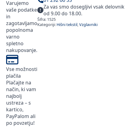
01 292 66 55
Varujemo
Za vas smo dosegljivi vsak delovnik
vaše podatke
od 9.00 do 18.00.
in
Šifra:
1525
zagotavljamo
Kategoriji:
Hišni tekstil
,
Vzglavniki
popolnoma
varno
spletno
nakupovanje.
Vse možnosti
plačila
Plačajte na
način, ki vam
najbolj
ustreza – s
kartico,
PayPalom ali
po povzetju!