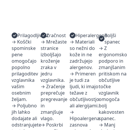
Prilagodljivost
Zračnost
Hiperalergeno
Boljši
→ Koščki
→ Mrežaste
→ Materiali
spanec
spominske
stranice
so nežni do
→ Z
pene
izboljšajo
kože in ne
ergonomsko
omogočajo
kroženje
zadržujejo
podporo in
popolno
zraka v
alergenov.
zmanjšanim
prilagoditev
jedru
→ Primeren
pritiskom na
vzglavnika
vzglavnika.
je tudi za
občutljive
vašim
→ Zračenje
ljudi, ki imajo
točke
osebnim
preprečuje
težave z
vzglavnik
željam.
pregrevanje
občutljivostjo
omogoča
→ Poljubno
in
ali alergijami.
bolj
jih lahko
zmanjšuje
→
kakovosten
dodajate ali
vlago.
Hipoalergena
spanec.
odstranjujete
→ Poskrbi
zasnova
→ Manj