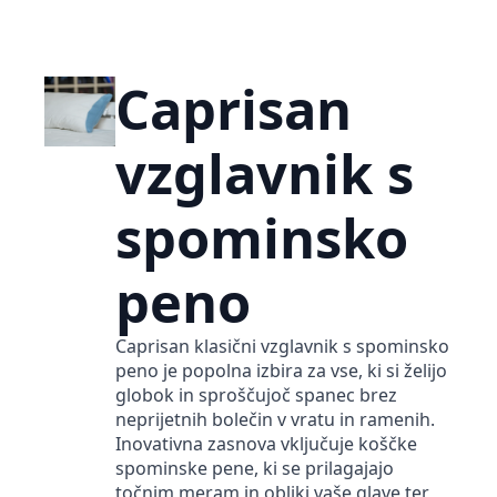
Caprisan
vzglavnik s
spominsko
peno
Caprisan klasični vzglavnik s spominsko
peno je popolna izbira za vse, ki si želijo
globok in sproščujoč spanec brez
neprijetnih bolečin v vratu in ramenih.
Inovativna zasnova vključuje koščke
spominske pene, ki se prilagajajo
točnim meram in obliki vaše glave ter