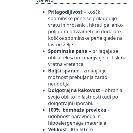
vse leto!
Prilagodljivost
– koščki
spominske pene se prilagodijo
vratu in hrbtenici, hkrati pa lahko
poljubno odvzamete in dodajate
koščke spominske pene glede na
lastne želje.
Spominska pena
– prilagaja se
obliki telesa in zmanjšuje pritisk na
vratna vretenca.
Boljši spanec
– zmanjšuje
možnost prebujanja zaradi
neudobja
Dolgotrajna kakovost
– ohranja
svojo obliko in lastnosti tudi po
dolgotrajni uporabi.
100% bombaža prevleka
-
udobnost naravnega in
hipoalergenega materiala
Velikost
: 40 x 60 cm