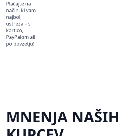
Plačajte na
način, ki vam
najbolj
ustreza – s
kartico,
PayPalom ali
po povzetju!
MNENJA NAŠIH
KUPCEV