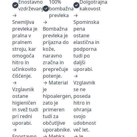
Enostavno
100%
Dolgotrajna
vzdrževanje
bombažna
kakovost
→
prevleka
→
Snemljiva
→
Spominska
prevleka je
Bombažna
pena
pralna v
prevleka je
ostane
pralnem
prijazna do
elastična in
stroju, kar
kože,
podporna
omogoča
naravno
tudi po
hitro in
zračna in
daljši
učinkovito
preprečuje
uporabi.
čiščenje.
potenje.
→
→
→ Material
Vzglavnik
Vzglavnik
je
se ne
ostane
hipoalergen,
poseda
higieničen
zato je
hitro in
in svež tudi
primeren
ohranja
pri redni
tudi za
svojo
uporabi.
občutljive
udobnost
→
uporabnike.
več let.
Enostavno
→ Mehka
→ Je