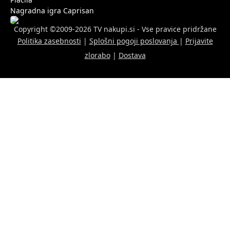
Nagradna igra Caprisan
Copyright ©2009-2026 TV nakupi.si - Vse pravice pridržane
Politika zasebnosti
|
Splošni pogoji poslovanja
|
Prijavite
zlorabo
|
Dostava