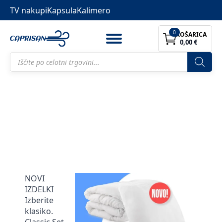
TV nakupi
Kapsula
Kalimero
0
KOŠARICA
0,00
€
Products
search
NOVI
IZDELKI
Izberite
klasiko.