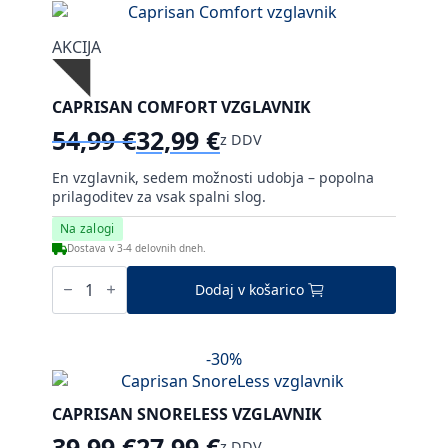
AKCIJA
CAPRISAN COMFORT VZGLAVNIK
54,99
€
32,99
€
z DDV
Izvirna
Trenutna
cena
cena
En vzglavnik, sedem možnosti udobja – popolna
je
je:
prilagoditev za vsak spalni slog.
bila:
32,99 €.
Na zalogi
54,99 €.
Dostava v 3-4 delovnih dneh.
Caprisan
Comfort
Dodaj v košarico
vzglavnik
količina
-30%
CAPRISAN SNORELESS VZGLAVNIK
39,99
€
27,99
€
z DDV