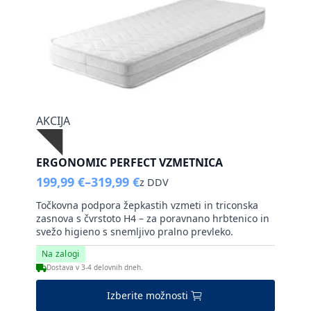
AKCIJA
ERGONOMIC PERFECT VZMETNICA
199,99
€
–
319,99
€
z DDV
Cenovni
razpon:
Točkovna podpora žepkastih vzmeti in triconska
od
zasnova s čvrstoto H4 – za poravnano hrbtenico in
199,99 €
svežo higieno s snemljivo pralno prevleko.
do
Na zalogi
319,99 €
Dostava v 3-4 delovnih dneh.
Ta
Izberite možnosti
izdelek