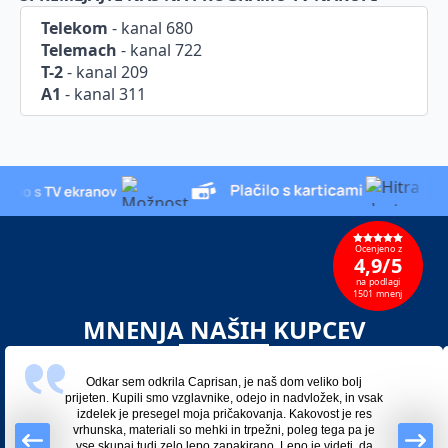
Telekom
- kanal 680
Telemach
- kanal 722
T-2
- kanal 209
A1
- kanal 311
Ocenjeno z
4,9/5
na podlagi
1501 mnenj
MNENJA NAŠIH KUPCEV
Odkar sem odkrila Caprisan, je naš dom veliko bolj
prijeten. Kupili smo vzglavnike, odejo in nadvložek, in vsak
izdelek je presegel moja pričakovanja. Kakovost je res
vrhunska, materiali so mehki in trpežni, poleg tega pa je
vse skupaj tudi zelo lepo zapakirano. Lepo je videti, da