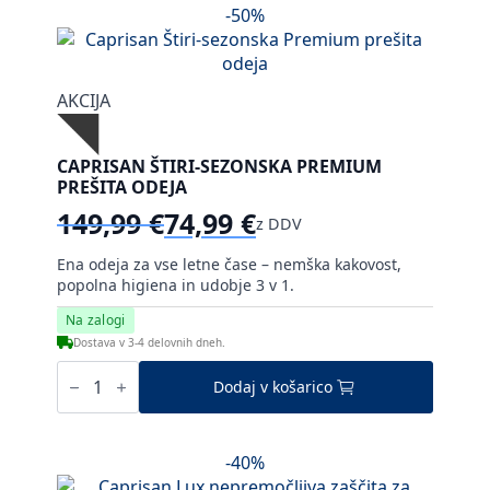
-50%
AKCIJA
CAPRISAN ŠTIRI-SEZONSKA PREMIUM
PREŠITA ODEJA
149,99
€
74,99
€
z DDV
Izvirna
Trenutna
cena
cena
Ena odeja za vse letne čase – nemška kakovost,
je
je:
popolna higiena in udobje 3 v 1.
bila:
74,99 €.
Na zalogi
149,99 €.
Dostava v 3-4 delovnih dneh.
Caprisan
Štiri-
Dodaj v košarico
sezonska
Premium
prešita
odeja
-40%
količina