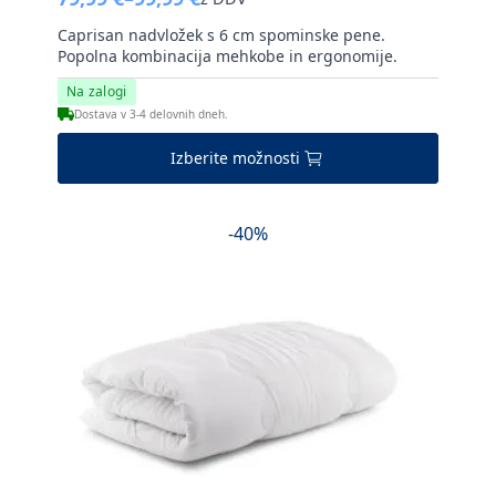
Cenovni
razpon:
Caprisan nadvložek s 6 cm spominske pene.
od
Popolna kombinacija mehkobe in ergonomije.
79,99 €
Na zalogi
do
Dostava v 3-4 delovnih dneh.
99,99 €
Ta
Izberite možnosti
izdelek
ima
več
-40%
različic.
Možnosti
lahko
izberete
na
strani
izdelka