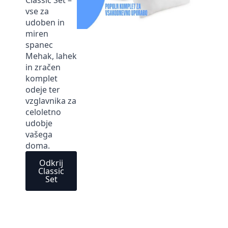
Classic Set –
vse za
udoben in
miren
spanec
Mehak, lahek
in zračen
komplet
odeje ter
vzglavnika za
celoletno
udobje
vašega
doma.
Odkrij
Classic
Set