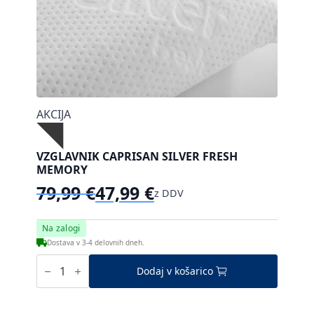
strani
izdelka
AKCIJA
VZGLAVNIK CAPRISAN SILVER FRESH
MEMORY
79,99
€
47,99
€
z DDV
Izvirna
Trenutna
cena
cena
je
je:
Na zalogi
bila:
47,99 €.
Dostava v 3-4 delovnih dneh.
79,99 €.
Vzglavnik
Caprisan
Dodaj v košarico
Silver
Fresh
Memory