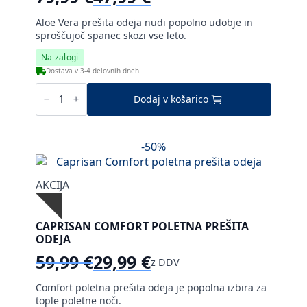
Izvirna
Trenutna
cena
cena
Aloe Vera prešita odeja nudi popolno udobje in
je
je:
sproščujoč spanec skozi vse leto.
bila:
47,99 €.
Na zalogi
79,99 €.
Dostava v 3-4 delovnih dneh.
Caprisan
Aloe
Dodaj v košarico
Vera
prešita
odeja
količina
-50%
AKCIJA
CAPRISAN COMFORT POLETNA PREŠITA
ODEJA
59,99
€
29,99
€
z DDV
Izvirna
Trenutna
cena
cena
Comfort poletna prešita odeja je popolna izbira za
je
je:
tople poletne noči.