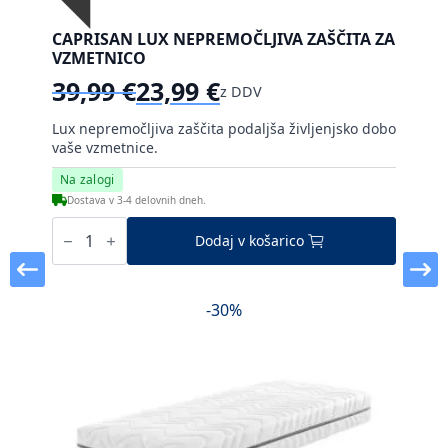
CAPRISAN LUX NEPREMOČLJIVA ZAŠČITA ZA
VZMETNICO
39,99
€
23,99
€
z DDV
Izvirna
Trenutna
cena
cena
Lux nepremočljiva zaščita podaljša življenjsko dobo
je
je:
vaše vzmetnice.
bila:
23,99 €.
Na zalogi
39,99 €.
Dostava v 3-4 delovnih dneh.
Caprisan
Lux
Dodaj v košarico
nepremočljiva
zaščita
za
vzmetnico
-30%
količina