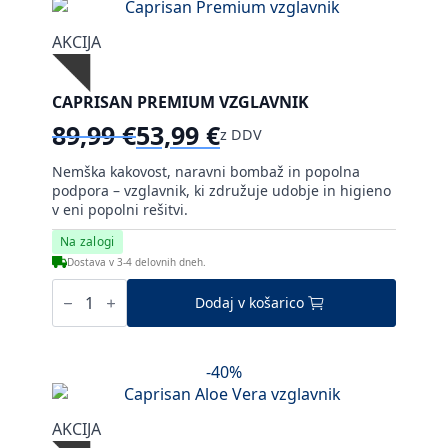
AKCIJA
CAPRISAN PREMIUM VZGLAVNIK
89,99
€
53,99
€
z DDV
Izvirna
Trenutna
cena
cena
Nemška kakovost, naravni bombaž in popolna
je
je:
podpora – vzglavnik, ki združuje udobje in higieno
bila:
53,99 €.
v eni popolni rešitvi.
89,99 €.
Na zalogi
Dostava v 3-4 delovnih dneh.
Caprisan
Premium
Dodaj v košarico
vzglavnik
količina
-40%
AKCIJA