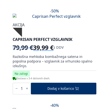
vzglavnik
količina
-50%
AKCIJA
CAPRISAN PERFECT VZGLAVNIK
79,99
€
39,99
€
z DDV
Izvirna
Trenutna
cena
cena
Razkošna mehkoba bombažnega satena in
je
je:
popolna podpora – vzglavnik za vrhunsko spalno
bila:
39,99 €.
izkušnjo.
79,99 €.
Na zalogi
Dostava v 3-4 delovnih dneh.
Caprisan
Perfect
Dodaj v košarico
vzglavnik
količina
-40%