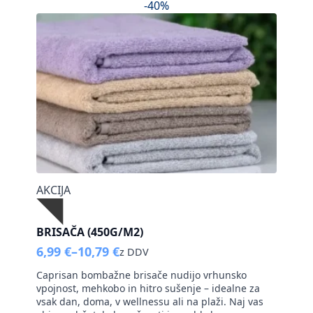
količina
-40%
AKCIJA
BRISAČA (450G/M2)
6,99
€
–
10,79
€
z DDV
Cenovni
razpon:
Caprisan bombažne brisače nudijo vrhunsko
od
vpojnost, mehkobo in hitro sušenje – idealne za
6,99 €
vsak dan, doma, v wellnessu ali na plaži. Naj vas