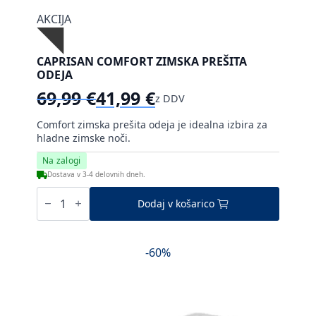
AKCIJA
CAPRISAN COMFORT ZIMSKA PREŠITA
ODEJA
69,99
€
41,99
€
z DDV
Izvirna
Trenutna
cena
cena
Comfort zimska prešita odeja je idealna izbira za
je
je:
hladne zimske noči.
bila:
41,99 €.
Na zalogi
69,99 €.
Dostava v 3-4 delovnih dneh.
Caprisan
Comfort
Dodaj v košarico
zimska
prešita
odeja
količina
-60%