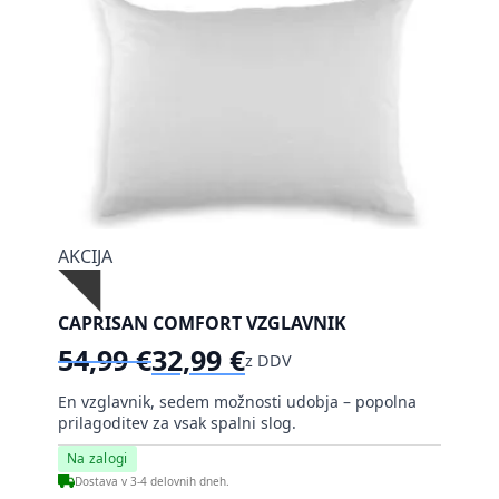
AKCIJA
CAPRISAN COMFORT VZGLAVNIK
54,99
€
32,99
€
z DDV
Izvirna
Trenutna
cena
cena
En vzglavnik, sedem možnosti udobja – popolna
je
je:
prilagoditev za vsak spalni slog.
bila:
32,99 €.
Na zalogi
54,99 €.
Dostava v 3-4 delovnih dneh.