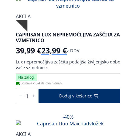
AKCIJA
CAPRISAN LUX NEPREMOČLJIVA ZAŠČITA ZA
VZMETNICO
39,99
€
23,99
€
z DDV
Izvirna
Trenutna
cena
cena
Lux nepremočljiva zaščita podaljša življenjsko dobo
je
je:
vaše vzmetnice.
bila:
23,99 €.
Na zalogi
39,99 €.
Dostava v 3-4 delovnih dneh.
Caprisan
Lux
Dodaj v košarico
nepremočljiva
zaščita
za
vzmetnico
-40%
količina
AKCIJA