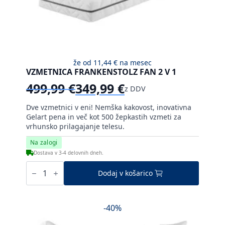
že od
11,44 €
na mesec
VZMETNICA FRANKENSTOLZ FAN 2 V 1
499,99
€
349,99
€
z DDV
Izvirna
Trenutna
cena
cena
Dve vzmetnici v eni! Nemška kakovost, inovativna
je
je:
Gelart pena in več kot 500 žepkastih vzmeti za
bila:
349,99 €.
vrhunsko prilagajanje telesu.
499,99 €.
Na zalogi
Dostava v 3-4 delovnih dneh.
Vzmetnica
Frankenstolz
Dodaj v košarico
FAN
2
v
1
-40%
količina