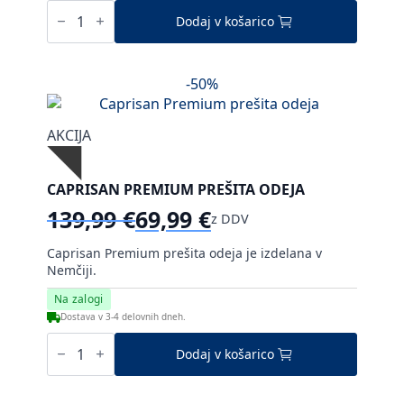
Caprisan
Comfort
Dodaj v košarico
zimska
prešita
odeja
količina
-50%
AKCIJA
CAPRISAN PREMIUM PREŠITA ODEJA
139,99
€
69,99
€
z DDV
Izvirna
Trenutna
cena
cena
Caprisan Premium prešita odeja je izdelana v
je
je:
Nemčiji.
bila:
69,99 €.
Na zalogi
139,99 €.
Dostava v 3-4 delovnih dneh.
Caprisan
Premium
Dodaj v košarico
prešita
odeja
količina