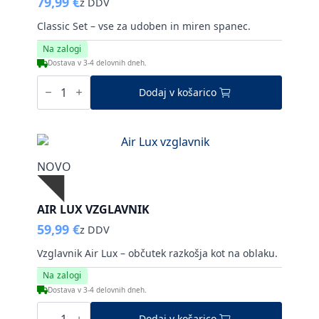
79,99
€
z DDV
Classic Set – vse za udoben in miren spanec.
Na zalogi
Dostava v 3-4 delovnih dneh.
Classic
Set
Dodaj v košarico
-
komplet
vglavnika
in
odeje
količina
NOVO
AIR LUX VZGLAVNIK
59,99
€
z DDV
Vzglavnik Air Lux – občutek razkošja kot na oblaku.
Na zalogi
Dostava v 3-4 delovnih dneh.
Air
Lux
Dodaj v košarico