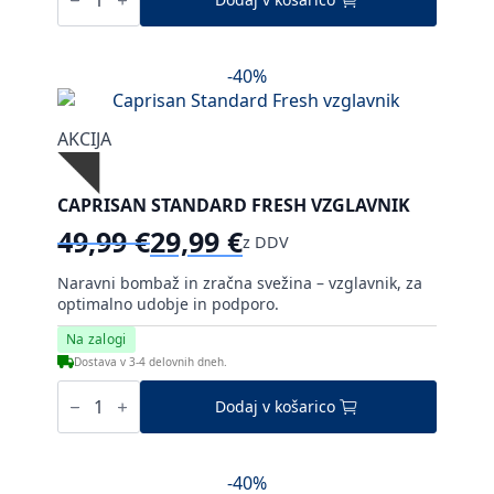
vzglavnik
količina
-40%
AKCIJA
CAPRISAN STANDARD FRESH VZGLAVNIK
49,99
€
29,99
€
z DDV
Izvirna
Trenutna
cena
cena
Naravni bombaž in zračna svežina – vzglavnik, za
je
je:
optimalno udobje in podporo.
bila:
29,99 €.
Na zalogi
49,99 €.
Dostava v 3-4 delovnih dneh.
Caprisan
Standard
Dodaj v košarico
Fresh
vzglavnik
količina
-40%