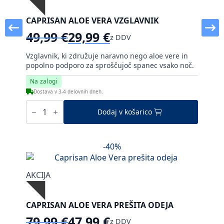
CAPRISAN ALOE VERA VZGLAVNIK
49,99
€
29,99
€
z DDV
Izvirna
Trenutna
cena
cena
Vzglavnik, ki združuje naravno nego aloe vere in
je
je:
popolno podporo za sproščujoč spanec vsako noč.
bila:
29,99 €.
Na zalogi
49,99 €.
Dostava v 3-4 delovnih dneh.
Caprisan
Aloe
Dodaj v košarico
Vera
vzglavnik
količina
-40%
AKCIJA
CAPRISAN ALOE VERA PREŠITA ODEJA
79,99
€
47,99
€
z DDV