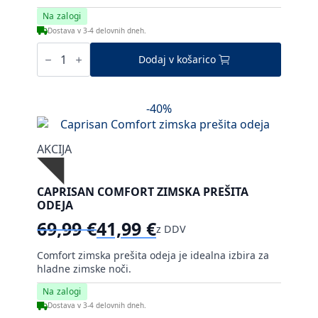
bila:
29,99 €.
Na zalogi
59,99 €.
Dostava v 3-4 delovnih dneh.
Caprisan
Comfort
Dodaj v košarico
poletna
prešita
odeja
količina
-40%
AKCIJA
CAPRISAN COMFORT ZIMSKA PREŠITA
ODEJA
69,99
€
41,99
€
z DDV
Izvirna
Trenutna
cena
cena
Comfort zimska prešita odeja je idealna izbira za
je
je:
hladne zimske noči.
bila:
41,99 €.
Na zalogi
69,99 €.
Dostava v 3-4 delovnih dneh.