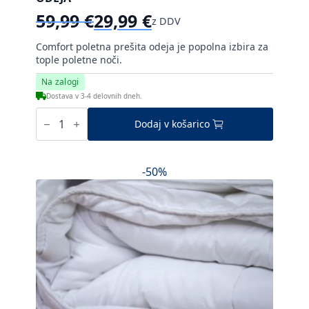
59,99
€
29,99
€
z DDV
Izvirna
Trenutna
cena
cena
Comfort poletna prešita odeja je popolna izbira za
je
je:
tople poletne noči.
bila:
29,99 €.
Na zalogi
59,99 €.
Dostava v 3-4 delovnih dneh.
Caprisan
Comfort
Dodaj v košarico
poletna
prešita
odeja
količina
-50%