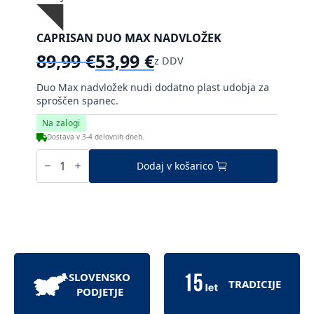
CAPRISAN DUO MAX NADVLOŽEK
89,99
€
53,99
€
z DDV
Izvirna
Trenutna
cena
cena
Duo Max nadvložek nudi dodatno plast udobja za
je
je:
sproščen spanec.
bila:
53,99 €.
Na zalogi
89,99 €.
Dostava v 3-4 delovnih dneh.
Caprisan
Duo
Dodaj v košarico
Max
nadvložek
količina
SLOVENSKO
TRADICIJE
PODJETJE