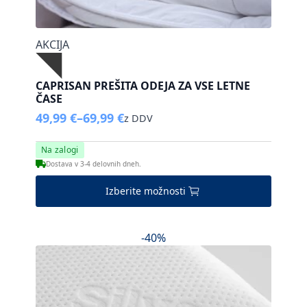
AKCIJA
CAPRISAN PREŠITA ODEJA ZA VSE LETNE
ČASE
49,99
€
–
69,99
€
z DDV
Cenovni
razpon:
Na zalogi
od
Dostava v 3-4 delovnih dneh.
49,99 €
do
Ta
Izberite možnosti
69,99 €
izdelek
ima
več
-40%
različic.
Možnosti
lahko
izberete
na