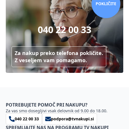
POKLIČITE
040 22 00 33
Za nakup preko telefona pokličite.
Z veseljem vam pomagamo.
POTREBUJETE POMOČ PRI NAKUPU?
Za vas smo dosegljivi vsak delovnik od 9.00 do 18.00.
040 22 00 33
podpora@tvnakupi.si
SPREMLJAJTE NAS NA PROGRAMU TV NAKUPI