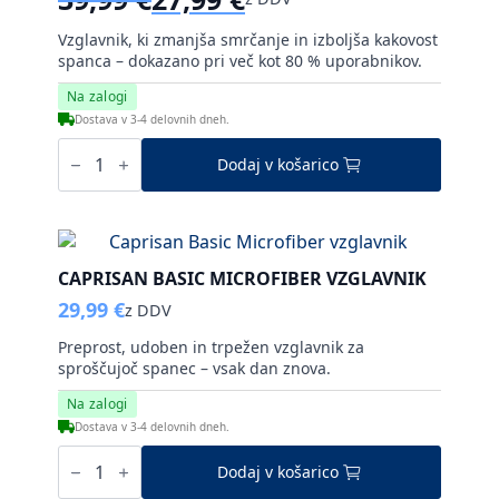
Izvirna
Trenutna
cena
cena
Vzglavnik, ki zmanjša smrčanje in izboljša kakovost
je
je:
spanca – dokazano pri več kot 80 % uporabnikov.
bila:
27,99 €.
Na zalogi
39,99 €.
Dostava v 3-4 delovnih dneh.
Caprisan
SnoreLess
Dodaj v košarico
vzglavnik
količina
CAPRISAN BASIC MICROFIBER VZGLAVNIK
29,99
€
z DDV
Preprost, udoben in trpežen vzglavnik za
sproščujoč spanec – vsak dan znova.
Na zalogi
Dostava v 3-4 delovnih dneh.
Caprisan
Basic
Dodaj v košarico
Microfiber